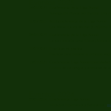
Eventos 2025
14/01/2025
Conferencia de la Liga Naval
Navegación Fluvial por Europa: Una e
11/03/2025
Multiconferencia de la Liga Naval
Lex Maris: La ley del mar (Guillermo
08/04/2025
Conferencia de la Liga Naval
La gran muralla naval China (Almiran
10/05/2025
Practicas en piscina
Practicas para preparar el próximo via
13/05/2025
Conferencia Liga Naval (cancelada)
Control de los riesgos y amenazas de l
Eventos 2024
09/01/2024
Conferencia Liga Naval
Medicina Hiperbárica y Submarina
m