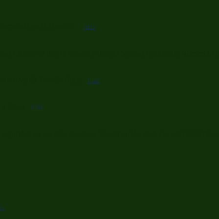
xperiencia en el Danubio.
más
 Ros) Cuando el mar es música (Ricardo Solans) Patrimonio sumergid
te José María Treviño Ruiz)
más
je a Malta
más
a seguridad en nuestras fronteras. Contribución de la Guardia Civil 
ás