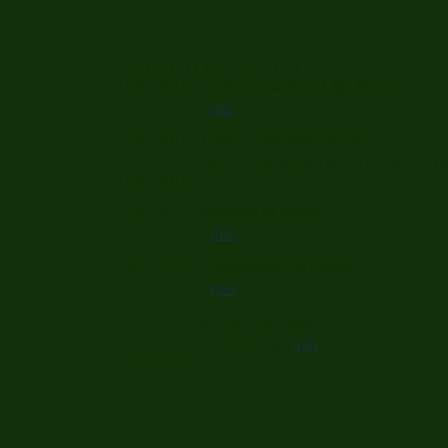
Eventos 2019
15/01/2019
Conferencia Real Liga Naval
más
17/01/2019
Taller Fotografía FARAS
-
Día 17 clase teórica de 19 a 21h Día 1
19/01/2019
25/01/2019
Bautizos de buceo
más
28/01/2019
Campeonato de Apnea
más
08/02/2019
Buceo bajo Hielo
-
En Panticosa
más
10/02/2019