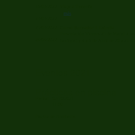
16/03/2022
Viaje a Tenerife
-
más
23/03/2022
25/03/2022
Curso Buceador 1 Estrella
-
Presentación Viernes 25 de Marzo a las 
24/04/2022
bautizos) y 4 a 6 de Abril de 20 a 21:4
Eventos 2021
Prácticas en piscina
Fecha:
02/10/2021
11:00
Piscina de Bomberos