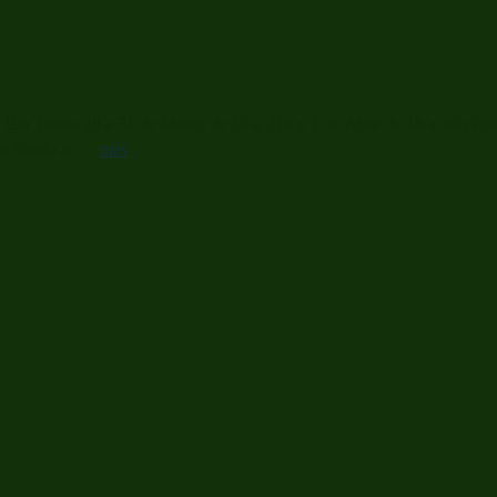
19h Teoria 28 a 31 de Marzo de 19 a 21h y 1 de Abril de 18 a 20h Pract
5h Salida al...
más