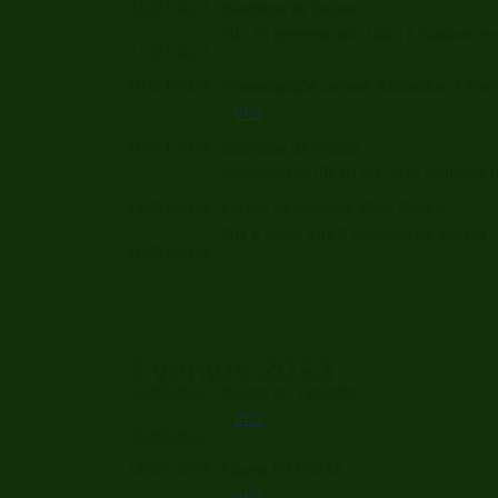
16/02/2024
Bautizos de buceo
-
Día 16 presentación Día 17 bautizos 
17/02/2024
01/03/2024
Presentación cursos Buceador 1 Est
más
02/03/2024
Bautizos de Buceo
Presentación día 01.03.2024 Bautizos
08/03/2024
Curso de Soporte Vital Básico
-
Día 8 teoría Día 9 prácticas en piscin
09/03/2024
Eventos 2023
22/03/2023
Buceo en Tenerife
-
más
29/03/2023
08/05/2023
Curso NITROX
más