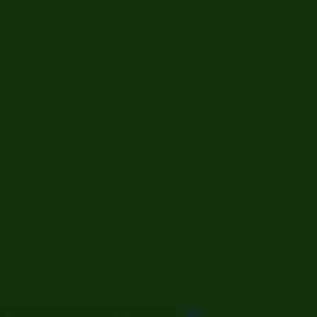
día 5 a las 11h en la piscina de Bomberos
más