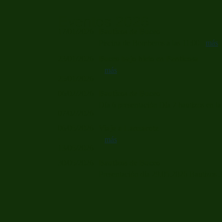
Eventos 2026
17/01/2026
Bautizos de Buceo
Piscina de Bomberos a las 11:00
más
23/01/2026
Buceo bajo hielo en Panticosa
-
más
25/01/2026
06/02/2026
Bautizos de Buceo
-
Día 6 presentación Día 7 bautizos en 
07/02/2026
06/05/2026
Viaje a Lanzarote
-
más
13/05/2026
30/05/2026
Bautizos de Buceo
Presentación día 29.05.2026 Bautizo