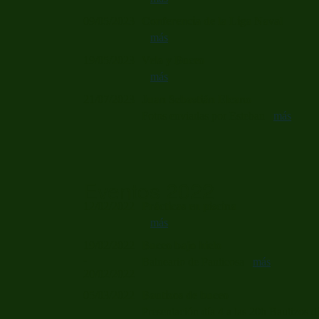
09/05/2023
Conferencia de la Liga Naval
más
19/05/2023
Vela y Buceo
más
21/07/2023
Juan Sebastián Elcano
Fotos enviadas por Esteban
más
Eventos 2022
12/02/2022
Prácticas en piscina
más
19/02/2022
Buceo bajo hielo
-
Balneario de Panticosa
más
20/02/2022
05/03/2022
Bautizos de buceo
Presentación día 4 a las 20h Bautizos 