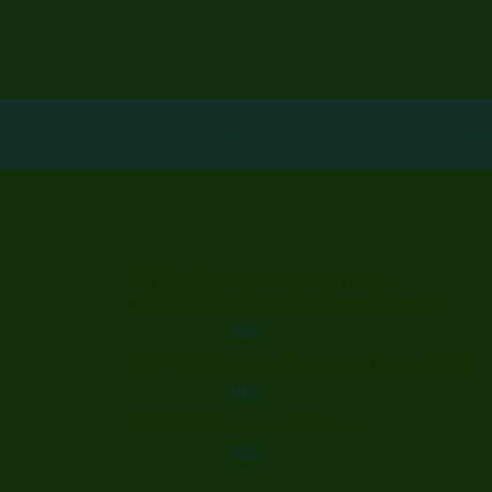
INICIO
BAUTIZOS
CURSOS
OPI
Próximos eventos
03/07/2026
Curso de Buceador 3 Estrellas
más
28/07/2026
Curso de Buceador 1 Estrella B1E
más
13/08/2026
Bautizos de Buceo
más