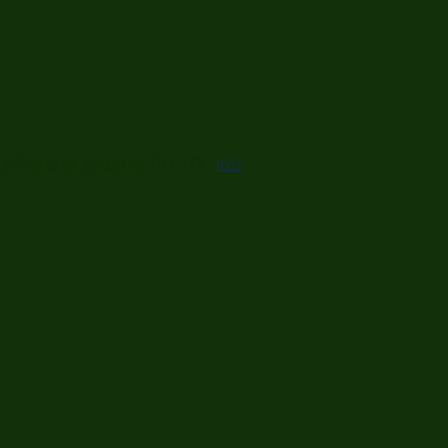
9 prácticas en piscina de 10 a 14h
más