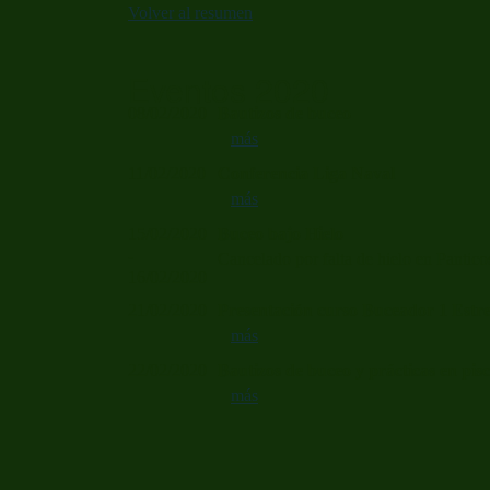
Volver al resumen
Eventos 2020
08/02/2020
Bautizos de buceo
más
11/02/2020
Conferencia Liga Naval
más
15/02/2020
Buceo bajo Hielo
-
Cancelado por falta de hielo en Panti
16/02/2020
21/02/2020
Presentación curso Buceador 1 Estre
más
22/02/2020
Bautizos de buceo y prácticas en pis
más