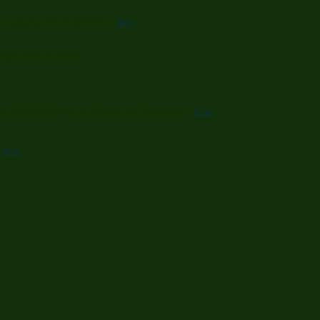
en la piscina de Bomberos
más
rella, B2E y SVB
 día 02.03.2024 en la Piscina de Bomberos
más
a
más