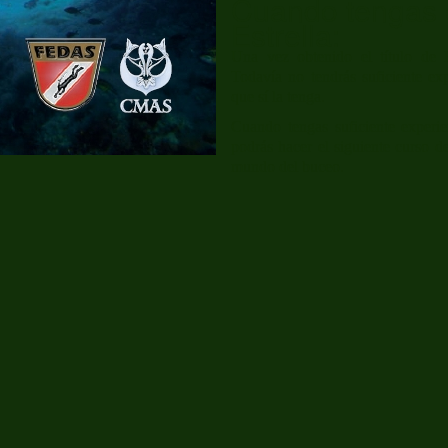
Cuando tengas e
Estrella:
Una vez obtenido el título de
Todavía no tendrás suficiente e
que sí la tenga.
Cuando tengas suficiente experie
podrás hacer el siguiente curso d
mundo del buceo.