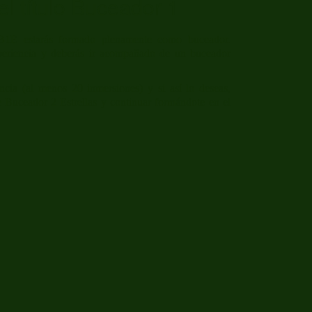
l título Buceador 1
 B1E estarás formado plenamente como buceador.
xperiencia y deberás ir acompañado de un buceador
ncia (al menos 20 inmersiones) y si así lo deseas,
e Buceador 2 Estrellas y continuar formándote en el