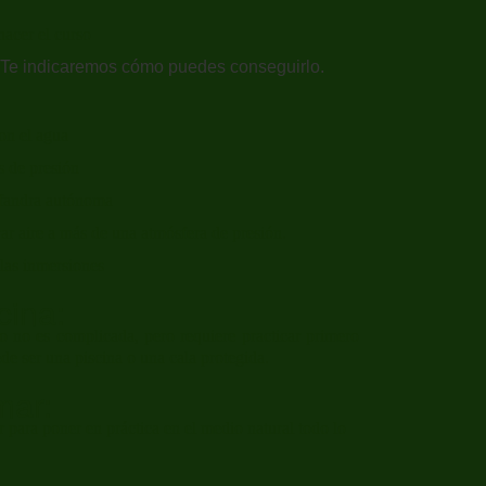
hacer el curso
: Te indicaremos cómo puedes conseguirlo.
on el agua
s de presión
afandra autónoma
rar aire a más de una atmósfera de presión.
 las inmersiones
cina:
o no es complicada, pero requiere practicar primero
e ser una piscina o una cala protegida.
mar:
para poner en práctica en el medio natural todo lo