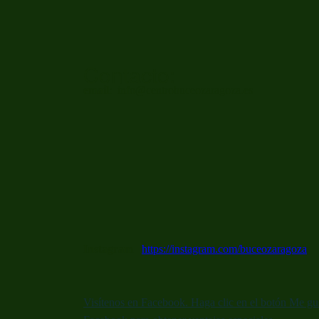
Contacto:
email
: info@centrobuceozaragoza.es
Instagram
https://instagram.com/buceozaragoza
Visítenos en Facebook. Haga clic en el botón Me gus