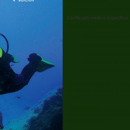
Edad mínima 16 años
Licencia Federativa: Se tramita al 
Certificado médico específico
Clases teóricas:
Nuestro primer contacto c
Los efectos de los cambio
La respiración con la esc
Las limitaciones por respi
Planificación y control de
Prácticas en pis
La utilización del equipo de buce
en aguas muy tranquilas como pued
Prácticas en el 
Después haremos una salida al mar 
que hemos aprendido.