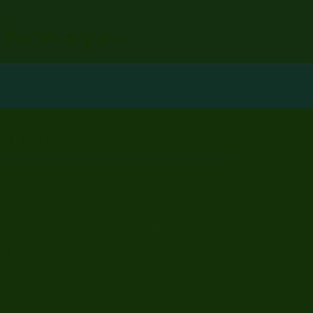
ZA
. Buceo seguro
GENDA
QUIENES SOMOS
CONTACTO
B1E)
 m. de profundidad sin entrar en descompresión (una
cas)