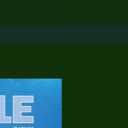
CENTRO DE BUCEO ZARAGO
Buceo recreativo
NIONES
VIAJES
DIRECCIONES
IMAGENES
A
so Buceador de 1 Estrella (
Atribuciones:
Realizar inmersiones de hasta 25
vez terminado el periodo de prácti
Requisitos: